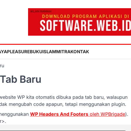
AYA
PLEASURE
BUKU
ISLAM
MITRA
KONTAK
ru
 Tab Baru
a website WP kita otomatis dibuka pada tab baru, walaupun
i tidak mengubah code apapun, tetapi menggunakan plugin.
ya menggunakan
WP Headers And Footers
oleh WPBrigade
).
r>.