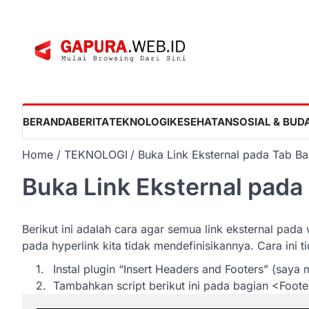
Skip
to
content
BERANDA
BERITA
TEKNOLOGI
KESEHATAN
SOSIAL & BUD
Home
TEKNOLOGI
Buka Link Eksternal pada Tab Ba
Buka Link Eksternal pada
Berikut ini adalah cara agar semua link eksternal pad
pada hyperlink kita tidak mendefinisikannya. Cara in
Instal plugin “Insert Headers and Footers” (sa
Tambahkan script berikut ini pada bagian <Foote