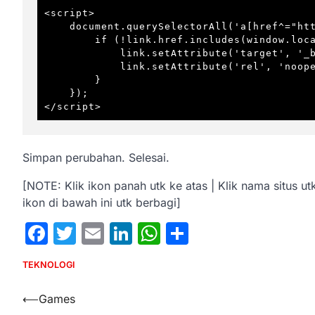
<script>

    document.querySelectorAll('a[href^="http"]').forEach(link => {

        if (!link.href.includes(window.location.hostname)) {

            link.setAttribute('target', '_blank');

            link.setAttribute('rel', 'noopener noreferrer');

        }

    });

Simpan perubahan. Selesai.
[NOTE: Klik ikon panah utk ke atas | Klik nama situs ut
ikon di bawah ini utk berbagi]
Facebook
Twitter
Email
LinkedIn
WhatsApp
Share
TEKNOLOGI
Post
⟵
Games