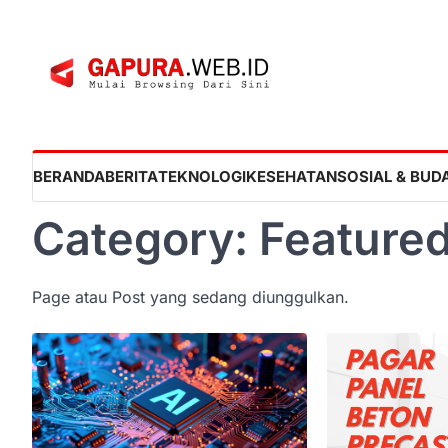
Skip
to
content
BERANDA
BERITA
TEKNOLOGI
KESEHATAN
SOSIAL & BUD
Category:
Feature
Page atau Post yang sedang diunggulkan.