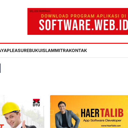
AYA
PLEASURE
BUKU
ISLAM
MITRA
KONTAK
d