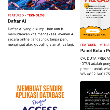
FEATURED
TEKNOLOGI
Daftar AI
Daftar AI yang dikumpulkan untuk
memudahkan kita mengakses layanan AI
secara online (langsung), tanpa perlu
mengingat atau googling alamatnya lagi.
FEATURED
MITRA
Panel Beton P
CV. DUTA PRECA
(DTU) adalah pen
precast untuk wil
WA 0822 6001 75