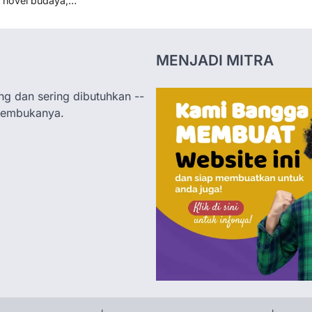
i novel budaya,…
MENJADI MITRA
ng dan sering dibutuhkan --
membukanya.