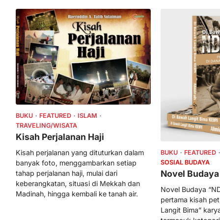
BUKU
FEATURED
ISLAM
TRAVELING/WISATA
Kisah Perjalanan Haji
Kisah perjalanan yang dituturkan dalam
BUKU
FEATURED
SOSIAL BUDAYA
banyak foto, menggambarkan setiap
Novel Buday
tahap perjalanan haji, mulai dari
keberangkatan, situasi di Mekkah dan
Novel Budaya “ND
Madinah, hingga kembali ke tanah air.
pertama kisah pe
Langit Bima” karya