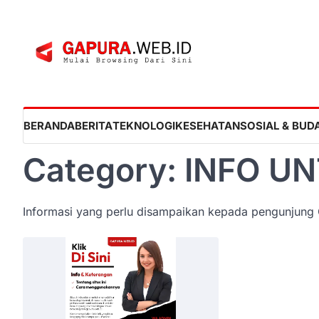
Skip
to
content
BERANDA
BERITA
TEKNOLOGI
KESEHATAN
SOSIAL & BUD
Category:
INFO U
Informasi yang perlu disampaikan kepada pengunjun