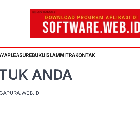
AYA
PLEASURE
BUKU
ISLAM
MITRA
KONTAK
NTUK ANDA
g GAPURA.WEB.ID