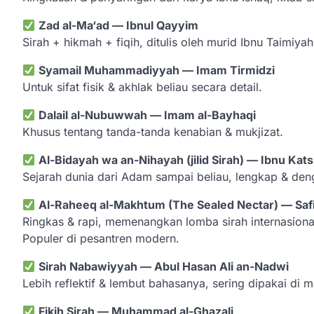
Zad al-Ma‘ad — Ibnul Qayyim
Sirah + hikmah + fiqih, ditulis oleh murid Ibnu Taimiya
Syamail Muhammadiyyah — Imam Tirmidzi
Untuk sifat fisik & akhlak beliau secara detail.
Dalail al-Nubuwwah — Imam al-Bayhaqi
Khusus tentang tanda-tanda kenabian & mukjizat.
Al-Bidayah wa an-Nihayah (jilid Sirah) — Ibnu Kats
Sejarah dunia dari Adam sampai beliau, lengkap & deng
Al-Raheeq al-Makhtum (The Sealed Nectar) — Saf
Ringkas & rapi, memenangkan lomba sirah internasiona
Populer di pesantren modern.
Sirah Nabawiyyah — Abul Hasan Ali an-Nadwi
Lebih reflektif & lembut bahasanya, sering dipakai di 
Fikih Sirah — Muhammad al-Ghazali