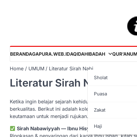
Skip
to
content
BERANDA
GAPURA.WEB.ID
AQIDAH
IBADAH
QUR’AN
U
Home
UMUM
Literatur Sirah Nabi
Sholat
Literatur Sirah Nabi
Puasa
Ketika ingin belajar sejarah kehidupan Nabi Muhammad S
berkualitas. Berikut ini adalah koleksi kitab rujukan u
Zakat
keutamaan untuk menjadi rujukan.
Haji
Sirah Nabawiyyah — Ibnu Hisyam
Ringkasan & penyaringan dari karya Ibnu Ishaq, kitab si