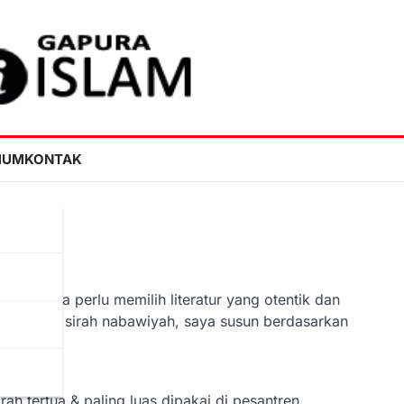
MUM
KONTAK
AW, kita perlu memilih literatur yang otentik dan
ntuk belajar sirah nabawiyah, saya susun berdasarkan
rah tertua & paling luas dipakai di pesantren.