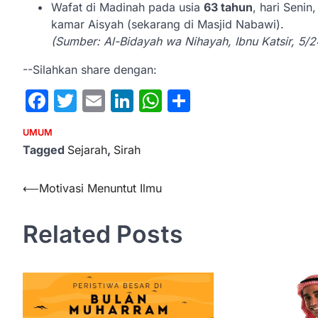
Wafat di Madinah pada usia
63 tahun
, hari Seni
kamar Aisyah (sekarang di Masjid Nabawi).
(Sumber: Al-Bidayah wa Nihayah, Ibnu Katsir, 5/2
--Silahkan share dengan:
Facebook
Twitter
Email
LinkedIn
WhatsApp
Share
UMUM
Tagged
Sejarah
,
Sirah
Post
⟵
Motivasi Menuntut Ilmu
navigation
Related Posts