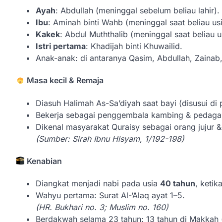
Ayah
: Abdullah (meninggal sebelum beliau lahir).
Ibu
: Aminah binti Wahb (meninggal saat beliau usi
Kakek
: Abdul Muththalib (meninggal saat beliau u
Istri pertama
: Khadijah binti Khuwailid.
Anak-anak: di antaranya Qasim, Abdullah, Zainab
Masa kecil & Remaja
Diasuh Halimah As-Sa’diyah saat bayi (disusui di
Bekerja sebagai penggembala kambing & pedaga
Dikenal masyarakat Quraisy sebagai orang jujur &
(Sumber: Sirah Ibnu Hisyam, 1/192-198)
Kenabian
Diangkat menjadi nabi pada usia
40 tahun
, ketik
Wahyu pertama: Surat Al-‘Alaq ayat 1–5.
(HR. Bukhari no. 3; Muslim no. 160)
Berdakwah selama 23 tahun: 13 tahun di Makkah