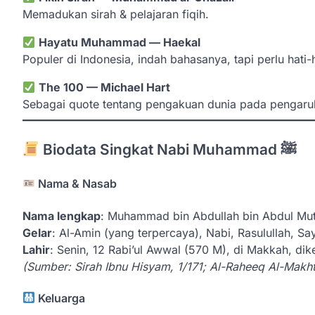
Memadukan sirah & pelajaran fiqih.
Hayatu Muhammad — Haekal
Populer di Indonesia, indah bahasanya, tapi perlu hati
The 100 — Michael Hart
Sebagai quote tentang pengakuan dunia pada pengaru
Biodata Singkat Nabi Muhammad ﷺ
Nama & Nasab
Nama lengkap
: Muhammad bin Abdullah bin Abdul Mut
Gelar
: Al-Amin (yang terpercaya), Nabi, Rasulullah, S
Lahir
: Senin, 12 Rabi’ul Awwal (570 M), di Makkah, di
(Sumber: Sirah Ibnu Hisyam, 1/171; Al-Raheeq Al-Makht
Keluarga