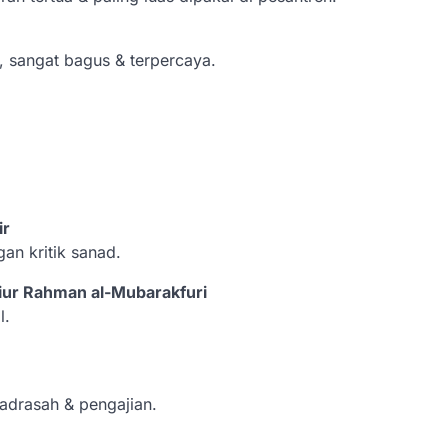
h, sangat bagus & terpercaya.
ir
an kritik sanad.
iur Rahman al-Mubarakfuri
l.
madrasah & pengajian.