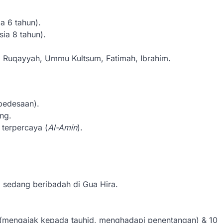
a 6 tahun).
sia 8 tahun).
, Ruqayyah, Ummu Kultsum, Fatimah, Ibrahim.
 pedesaan).
ng.
 terpercaya (
Al-Amin
).
a sedang beribadah di Gua Hira.
 (mengajak kepada tauhid, menghadapi penentangan) & 10