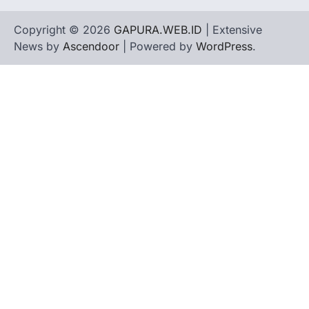
Copyright © 2026
GAPURA.WEB.ID
| Extensive
News by
Ascendoor
| Powered by
WordPress
.