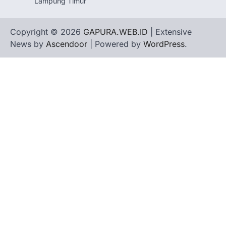
Lampung Timur
Copyright © 2026
GAPURA.WEB.ID
| Extensive
News by
Ascendoor
| Powered by
WordPress
.