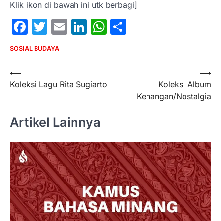
Klik ikon di bawah ini utk berbagi]
Facebook
Twitter
Email
LinkedIn
WhatsApp
Share
SOSIAL BUDAYA
Post
⟵
⟶
Koleksi Lagu Rita Sugiarto
Koleksi Album
navigation
Kenangan/Nostalgia
Artikel Lainnya