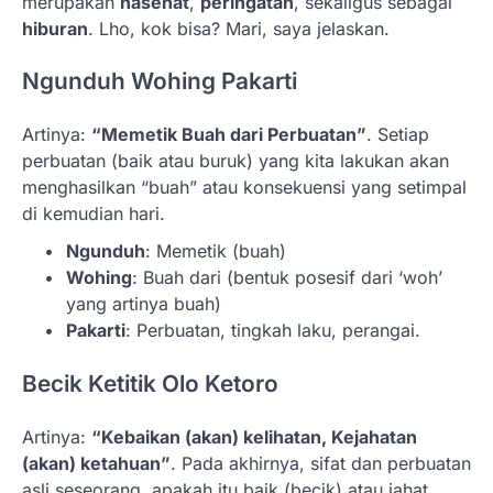
merupakan
nasehat
,
peringatan
, sekaligus sebagai
hiburan
. Lho, kok bisa? Mari, saya jelaskan.
Ngunduh Wohing Pakarti
Artinya:
“Memetik Buah dari Perbuatan”
. Setiap
perbuatan (baik atau buruk) yang kita lakukan akan
menghasilkan “buah” atau konsekuensi yang setimpal
di kemudian hari.
Ngunduh
: Memetik (buah)
Wohing
: Buah dari (bentuk posesif dari ‘woh’
yang artinya buah)
Pakarti
: Perbuatan, tingkah laku, perangai.
Becik Ketitik Olo Ketoro
Artinya:
“Kebaikan (akan) kelihatan, Kejahatan
(akan) ketahuan”
. Pada akhirnya, sifat dan perbuatan
asli seseorang, apakah itu baik (becik) atau jahat