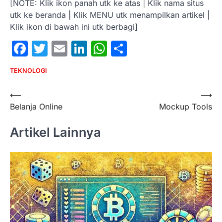
[NOTE: Klik ikon panah utk ke atas | Klik nama situs
utk ke beranda | Klik MENU utk menampilkan artikel |
Klik ikon di bawah ini utk berbagi]
Facebook
Twitter
Email
LinkedIn
WhatsApp
Share
TEKNOLOGI
Post
⟵
⟶
Belanja Online
Mockup Tools
navigation
Artikel Lainnya