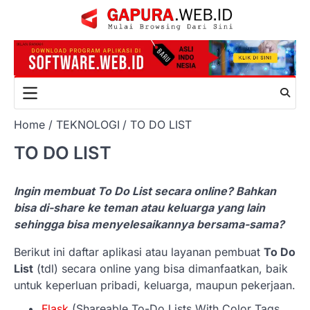
Skip
to
content
Home
TEKNOLOGI
TO DO LIST
TO DO LIST
Ingin membuat To Do List secara online? Bahkan
bisa di-share ke teman atau keluarga yang lain
sehingga bisa menyelesaikannya bersama-sama?
Berikut ini daftar aplikasi atau layanan pembuat
To Do
List
(tdl) secara online yang bisa dimanfaatkan, baik
untuk keperluan pribadi, keluarga, maupun pekerjaan.
Flask
(Shareable To-Do Lists With Color Tags,