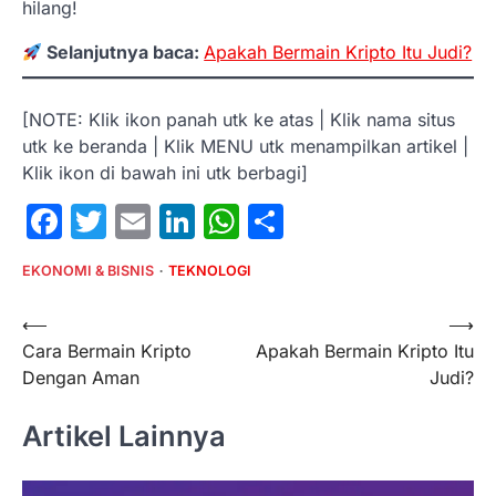
hilang!
Selanjutnya baca:
Apakah Bermain Kripto Itu Judi?
[NOTE: Klik ikon panah utk ke atas | Klik nama situs
utk ke beranda | Klik MENU utk menampilkan artikel |
Klik ikon di bawah ini utk berbagi]
Facebook
Twitter
Email
LinkedIn
WhatsApp
Share
EKONOMI & BISNIS
TEKNOLOGI
Post
⟵
⟶
Cara Bermain Kripto
Apakah Bermain Kripto Itu
navigation
Dengan Aman
Judi?
Artikel Lainnya